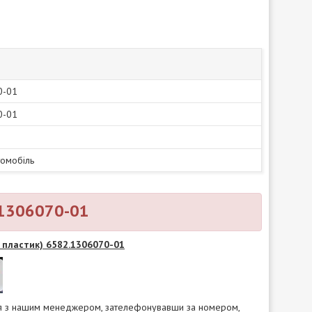
0-01
0-01
томобіль
.1306070-01
 пластик) 6582.1306070-01
ися з нашим менеджером, зателефонувавши за номером,