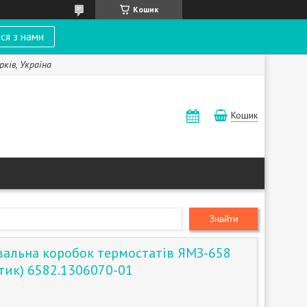
Кошик
ся з нами
рків, Україна
Кошик
Знайти
увальна коробок термостатів ЯМЗ-658
стик) 6582.1306070-01