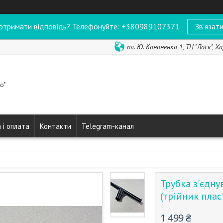
отримати відповідь? Телефонуйте: +380989107371
Зв'язати
пл. Ю. Кононенко 1, ТЦ "Лоск", Ха
o"
 і оплата
Контакти
Telegram-канал
Трубка з'єдн
(трійник пла
1 499 ₴