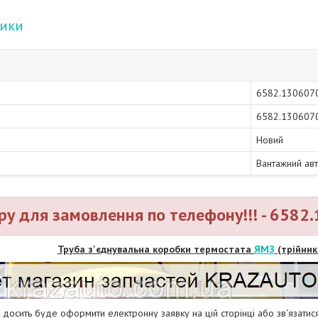
тики
6582.130607
6582.130607
Новий
Вантажний ав
ру для замовлення по телефону!!! - 6582
Труба з'єднувальна коробки термостата
ЯМЗ
(трійник
досить буде оформити електронну заявку на цій сторінці або зв'язат