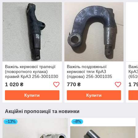
Важіль кермової трапеції
Важіль поздовжньої
Важі
(поворотного кулака)
кермової тяги КрАЗ
КрАЗ
правий КрАЗ 256-3001030
(підкова) 256-3001035
(651
(РТ4
1 020
770
1 7
₴
₴
350
Купити
Купити
Акційні пропозиції та новинки
–13%
–8%