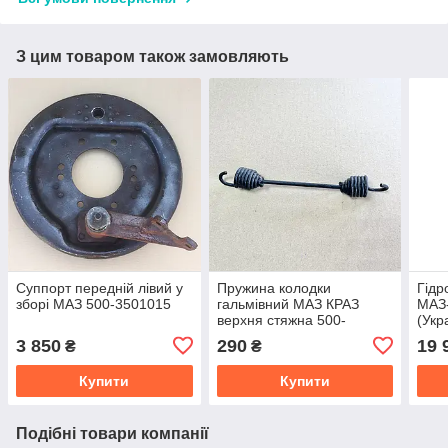
З цим товаром також замовляють
Суппорт передній лівий у
Пружина колодки
Гідр
зборі МАЗ 500-3501015
гальмівний МАЗ КРАЗ
МАЗ-
верхня стяжна 500-
(Укр
3501034
3 850
290
19 
₴
₴
Купити
Купити
Подібні товари компанії