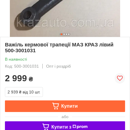
Важіль кермової трапеції МАЗ КРАЗ лівий
500-3001031
В наявності
Код: 500-3001031
Опт і роздріб
2 999
₴
2 939 ₴
від 10 шт.
Купити
або
Купити з