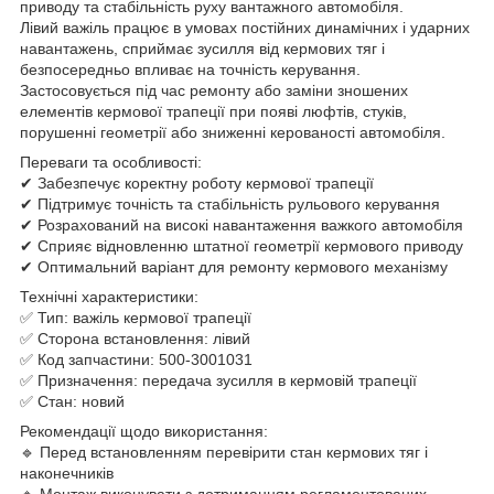
приводу та стабільність руху вантажного автомобіля.
Лівий важіль працює в умовах постійних динамічних і ударних
навантажень, сприймає зусилля від кермових тяг і
безпосередньо впливає на точність керування.
Застосовується під час ремонту або заміни зношених
елементів кермової трапеції при появі люфтів, стуків,
порушенні геометрії або зниженні керованості автомобіля.
Переваги та особливості:
✔ Забезпечує коректну роботу кермової трапеції
✔ Підтримує точність та стабільність рульового керування
✔ Розрахований на високі навантаження важкого автомобіля
✔ Сприяє відновленню штатної геометрії кермового приводу
✔ Оптимальний варіант для ремонту кермового механізму
Технічні характеристики:
✅ Тип: важіль кермової трапеції
✅ Сторона встановлення: лівий
✅ Код запчастини: 500-3001031
✅ Призначення: передача зусилля в кермовій трапеції
✅ Стан: новий
Рекомендації щодо використання:
🔹 Перед встановленням перевірити стан кермових тяг і
наконечників
🔹 Монтаж виконувати з дотриманням регламентованих