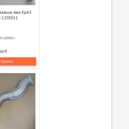
мальна ліва КрАЗ
50-1203011
0-1203011
здріб
Купити