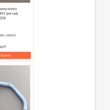
випускного
ЯМЗ (метал)
058
8БЕ-1008058
здріб
Купити