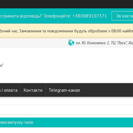
отримати відповідь? Телефонуйте: +380989107371
Зв'язати
обочий час. Замовлення та повідомлення будуть оброблені з 08:00 найбл
пл. Ю. Кононенко 1, ТЦ "Лоск", Ха
o"
 і оплата
Контакти
Telegram-канал
ема випуску газів