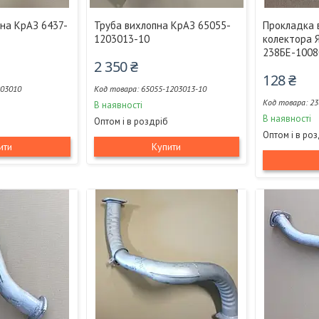
на КрАЗ 6437-
Труба вихлопна КрАЗ 65055-
Прокладка 
1203013-10
колектора 
238БЕ-1008
2 350 ₴
128 ₴
203010
65055-1203013-10
23
В наявності
В наявності
Оптом і в роздріб
Оптом і в ро
ити
Купити