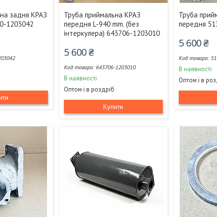
на задня КРАЗ
Труба приймальна КРАЗ
Труба прий
10-1203042
передня L-940 mm. (без
передня 51
інтеркулера) 643706-1203010
5 600 ₴
5 600 ₴
203042
51
643706-1203010
В наявності
В наявності
Оптом і в ро
Оптом і в роздріб
ити
Купити