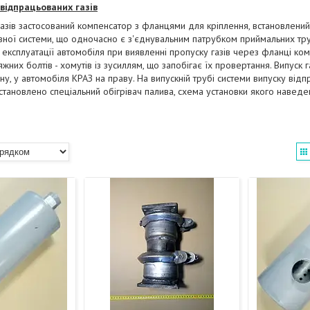
відпрацьованих газів
газів застосований компенсатор з фланцями для кріплення, встановлений
вної системи, що одночасно є з'єднувальним патрубком приймальних тру
і експлуатації автомобіля при виявленні пропуску газів через фланці к
тяжних болтів - хомутів із зусиллям, що запобігає їх провертання. Випуск 
ну, у автомобіля КРАЗ на праву. На випускній трубі системи випуску відп
тановлено спеціальний обігрівач палива, схема установки якого наведен