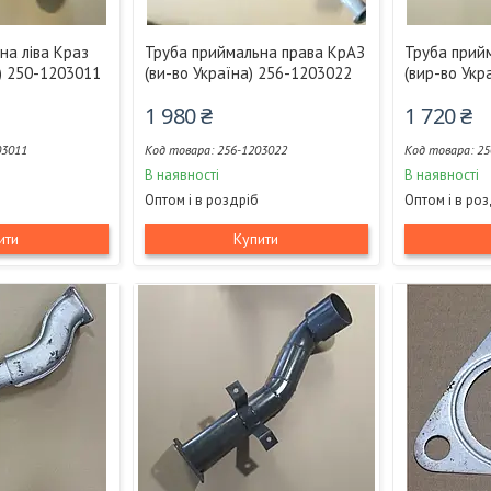
на ліва Краз
Труба приймальна права КрАЗ
Труба прий
а) 250-1203011
(ви-во Україна) 256-1203022
(вир-во Укр
1 980 ₴
1 720 ₴
03011
256-1203022
25
В наявності
В наявності
Оптом і в роздріб
Оптом і в ро
ити
Купити