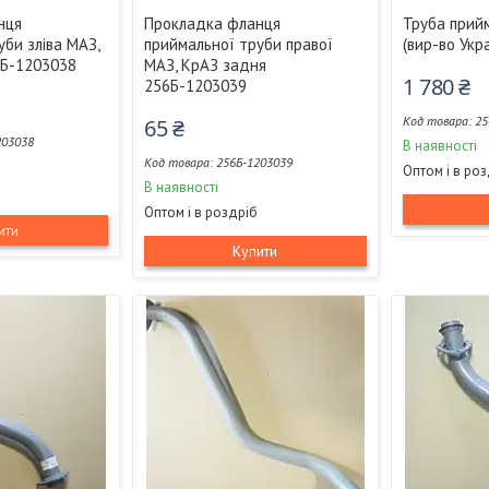
нця
Прокладка фланця
Труба прийм
уби зліва МАЗ,
приймальної труби правої
(вир-во Укр
0Б-1203038
МАЗ, КрАЗ задня
1 780 ₴
256Б-1203039
25
65 ₴
203038
В наявності
256Б-1203039
Оптом і в ро
В наявності
Оптом і в роздріб
ити
Купити