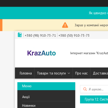
Як швидко 
Зараз у компанії нер
+380 (98) 910-73-71
+380 (50) 910-73-73
Інтернет магазин "KrazAut
Головна
Товари та послуги
Про нас
Доставка
Акції
Група 12. Сист
Новинки