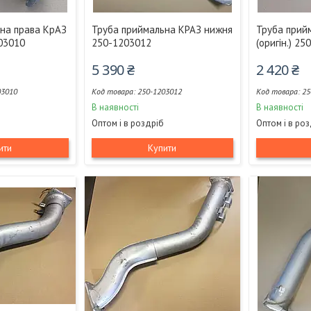
на права КрАЗ
Труба приймальна КРАЗ нижня
Труба прий
203010
250-1203012
(оригін.) 2
5 390 ₴
2 420 ₴
03010
250-1203012
25
В наявності
В наявності
Оптом і в роздріб
Оптом і в ро
ити
Купити