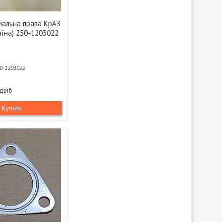
мальна права КрАЗ
аїна) 250-1203022
0-1203022
здріб
Купити