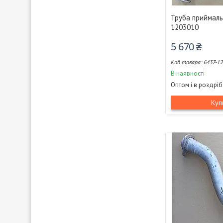
Труба приймаль
1203010
5 670 ₴
6437-1
В наявності
Оптом і в роздріб
Куп