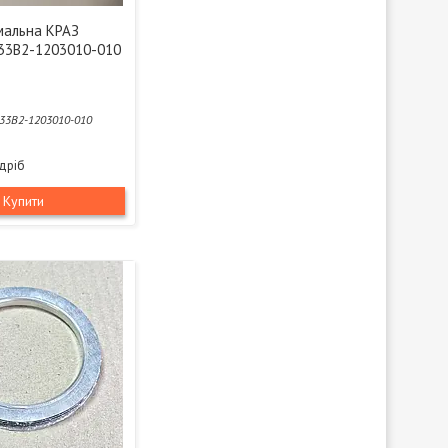
мальна КРАЗ
33В2-1203010-010
33В2-1203010-010
здріб
Купити