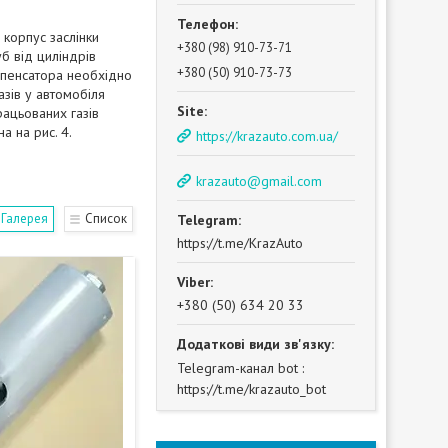
 корпус заслінки
+380 (98) 910-73-71
б від циліндрів
+380 (50) 910-73-73
омпенсатора необхідно
газів у автомобіля
рацьованих газів
а на рис. 4.
https://krazauto.com.ua/
krazauto@gmail.com
Галерея
Список
https://t.me/KrazAuto
+380 (50) 634 20 33
Telegram-канал bot
https://t.me/krazauto_bot