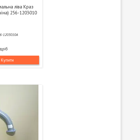
альна ліва Краз
аїна) 256-1203010
6-1203010A
здріб
Купити