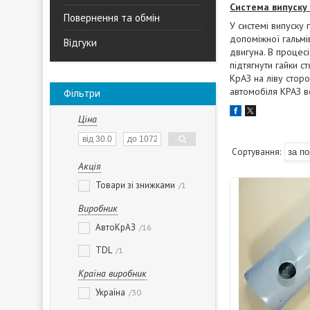
Система випуску 
Повернення та обмін
У системі випуску 
допоміжної гальмі
Відгуки
двигуна. В процес
підтягнути гайки с
КрАЗ на ліву сторо
автомобіля КРАЗ вс
Фільтри
Ціна
Акція
Товари зі знижками
1
Виробник
АвтоКрАЗ
16
TDL
1
Країна виробник
Україна
30