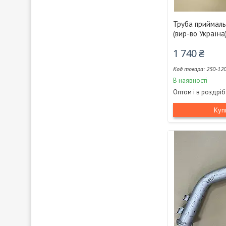
Труба приймаль
(вир-во Україн
1 740 ₴
250-12
В наявності
Оптом і в роздріб
Куп