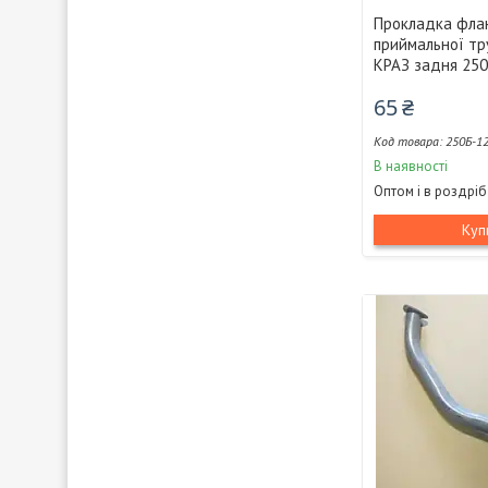
Прокладка фла
приймальної тр
КРАЗ задня 25
65 ₴
250Б-1
В наявності
Оптом і в роздріб
Куп