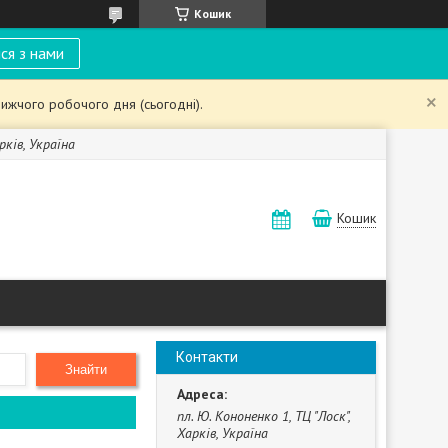
Кошик
ся з нами
ижчого робочого дня (сьогодні).
рків, Україна
Кошик
Контакти
Знайти
пл. Ю. Кононенко 1, ТЦ "Лоск",
Харків, Україна