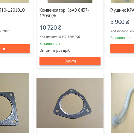
510-1201010
Компенсатор КрАЗ 6437-
Глушник КР
1203096
3 900 ₴
10 720 ₴
201010
65
6437-1203096
В наявності
В наявності
ити
Оптом і в роздріб
Купити